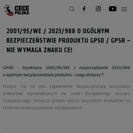
2001/95/WE / 2023/988 O OGÓLNYM
CECE POLSKA
INFORMACJE
BEZPIECZEŃSTWIE PRODUKTU GPSD / GPSR –
NIE WYMAGA ZNAKU CE!
GPSD - Dyrektywa 2001/95/WE / rozporządzenie 2023/988
o ogólnym bezpieczeństwie produktu - czego dotyczy ?
O NAS
OFERTA
Przepis ma na celu zapewnienie bezpieczeństwa wszystkich
produktów wprowadzanych na rynek Europejskiego Obszaru
Gospodarczego. Niniejszy przepis dotycz wszystkich produktów na
które nie wydano przepisów szczegółowych.
AKTUALNOŚCI
SZKOLENIA ZNAK
CE