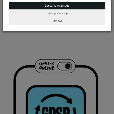
- kliknij więcej >>>
Jakie kary za niedostosowanie do GPSR?
Zgoda na wszystkie
- zobacz więcej >>>
GPSR a platformy handlowe?
Ustaw preferencje
kliknij więcej >>>
Jak wdrożyć GPSR? -
Odmowa
- kliknij >>>
Chcesz wiedzieć więcej ?