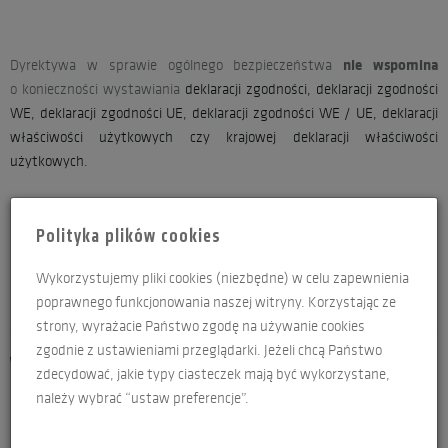
nie wspomina
Dyrektywa w sprawie ogólnego bezpieczeństwa
o konieczności wystawiania
deklaracji zgodności, deklaracji zgodności
WE, deklaracji zgodności UE, deklaracji zgodności WE / UE, deklaracji
właściwości użytkowych czy krajowej deklaracji właściwości
użytkowych.
Polityka plików cookies
Dyrektywa o ogólnym bezpieczeństwie produktów nie daje
możliwości naniesienia znaku CE !
Wykorzystujemy pliki cookies (niezbędne) w celu zapewnienia
poprawnego funkcjonowania naszej witryny. Korzystając ze
strony, wyrażacie Państwo zgodę na używanie cookies
zgodnie z ustawieniami przeglądarki. Jeżeli chcą Państwo
WIĘCEJ INFORMACJI O ROZPORZĄDZENIU GPSR 2023/988:
zdecydować, jakie typy ciasteczek mają być wykorzystane,
Szkolenia GPSR / szkolenia ogólne bezpieczeństwo produktów /
należy wybrać “ustaw preferencje”.
- zobacz więcej >>>
szkolenia 2023/988
- zobacz więcej >>>
Co nie podlega pod GPSR ?