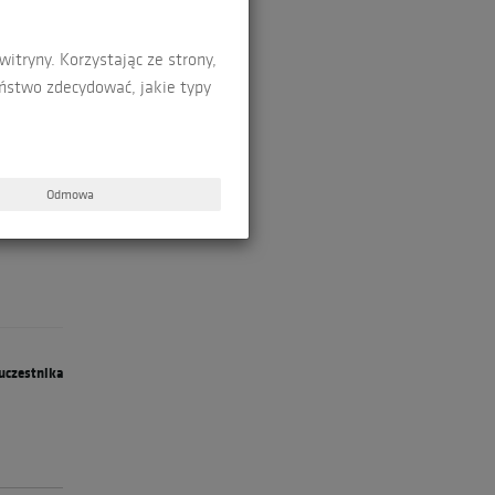
tryny. Korzystając ze strony,
aństwo zdecydować, jakie typy
Odmowa
uczestnika