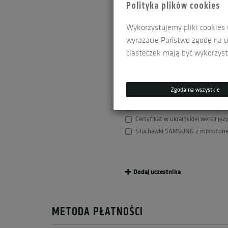
Polityka plików cookies
Przedłużenie dostępu do strefy klie
Duplikat certyfikatu - cena brutto
Wykorzystujemy pliki cookies 
Wysyłka materiałów na terenie UE
wyrażacie Państwo zgodę na uż
Wysyłka materiałów poza teren U
ciasteczek mają być wykorzyst
Przyrząd do badania małych częśc
Certyfikat w angielskiej wersji jęz
Certyfikat w niemieckiej wersji ję
Zgoda na wszystkie
Certyfikat we francuskiej wersji j
Certyfikat w rosyjskiej wersji języ
Certyfikat w ukraińskiej wersji ję
Słuchawki SAMSUNG z mikrofonem 
Dodaj uczestnika
METODA PŁATNOŚCI