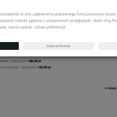
419,00 zł
nta i infolinii na 5 lata - cena brutto
179,00 zł
(niezbędne) w celu zapewnienia poprawnego funkcjonowania naszej wi
189,00 zł
 (poza Polskę) - cena brutto
ywanie cookies zgodnie z ustawieniami przeglądarki. Jeżeli chcą P
440,00 zł
E - cena brutto
ane, należy wybrać “ustaw preferencje”.
129,00 zł
i dla dyrektywy zabawkowej (norma EN 71-1) - cena brutto
129,00 zł
ykowej - cena brutto
139,00 zł
zykowej - cena brutto
Ustaw preferencje
169,00 zł
ęzykowej - cena brutto
239,00 zł
kowej - cena brutto
159,00 zł
zykowej - cena brutto
119,00 zł
(mini jack) - cena brutto
Usuń 