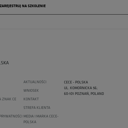
ZAREJESTRUJ NA SZKOLENIE
LSKA
AKTUALNOŚCI
CECE - POLSKA
UL. KOMORNICKA 56;
WNIOSEK
60-101 POZNAŃ, POLAND
A ZNAK CE
KONTAKT
STREFA KLIENTA
 PRYWATNOŚCI
MEDIA I MARKA CECE-
POLSKA