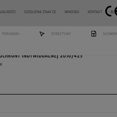
UALNOŚCI
SZKOLENIA ZNAK CE
WNIOSEK
KONTAKT
BLO
PORADNIKI
DYREKTYWY
SŁOWNI
 OCHRONY INDYWIDUALNEJ 2016/425
IE