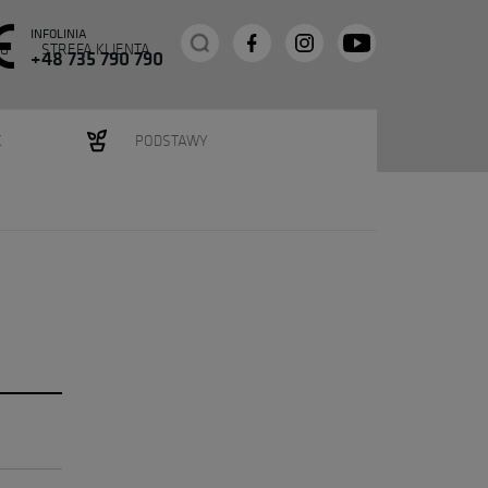
INFOLINIA
G
STREFA KLIENTA
+48 735 790 790
K
PODSTAWY